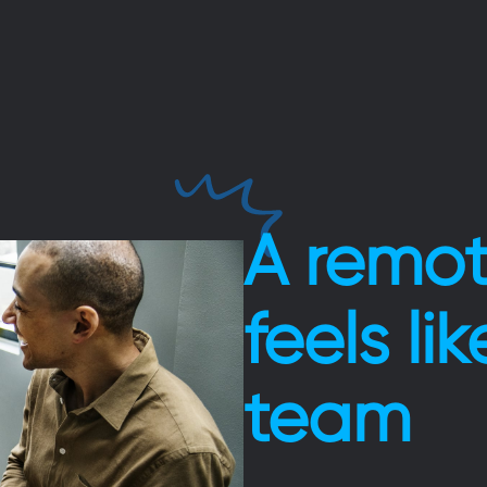
A remo
feels li
team