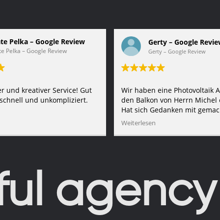
te Pelka – Google Review
Gerty – Google Revi
e Pelka – Google Review
Gerty – Google Review
 und kreativer Service! Gut
Wir haben eine Photovoltaik A
 schnell und unkompliziert.
den Balkon von Herrn Michel 
Hat sich Gedanken mit gemac
besten befestigt wird für inn
Weiterlesen
ps://g.co/kgs/WQ46d1C
Balkon aussehen. Hat alles s
gearbeitet.
Quelle:
https://g.co/kgs/q9
ul agency 