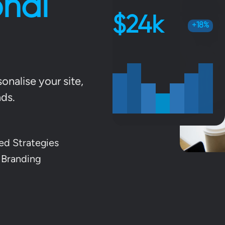
onal
24
+18%
nalise your site,
ds.
d Strategies
Branding