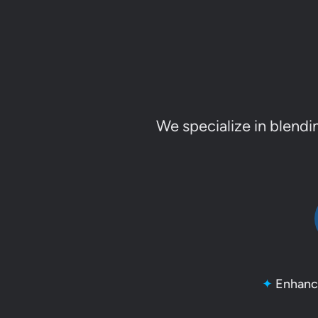
We specialize in blendin
✦
Enhance