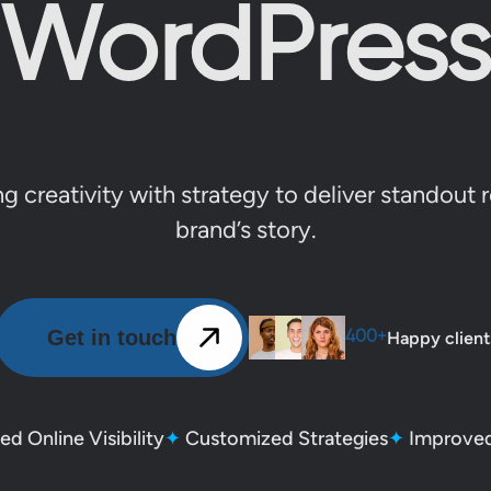
WordPres
g creativity with strategy to deliver standout 
brand’s story.
Get in touch
Happy client
400+
d Online Visibility
✦
Customized Strategies
✦
Improved