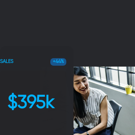
SALES
+44%
620