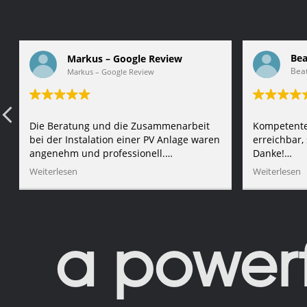
Bea
Markus – Google Review
Beat
Markus – Google Review
Die Beratung und die Zusammenarbeit
Kompetenter
bei der Instalation einer PV Anlage waren
erreichbar,
angenehm und professionell.
Danke!
Weiterlesen
Weiterlesen
Quelle:
Quelle:
htt
https://maps.app.goo.gl/oWByczbJ2M5XCFEc8
a powerf